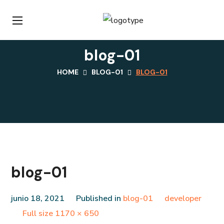
blog-01
HOME
BLOG-01
BLOG-01
blog-01
junio 18, 2021
Published in
blog-01
developer
Full
Full size 1170 × 650