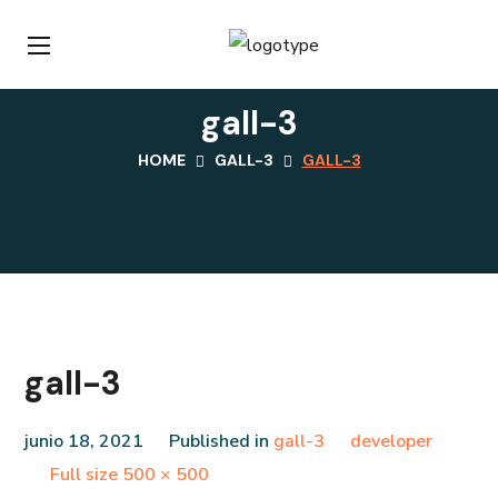
gall-3
HOME
GALL-3
GALL-3
gall-3
junio 18, 2021
Published in
gall-3
developer
Full
Full size 500 × 500