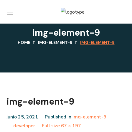
img-element-9
HOME
IMG-ELEMENT-9
IMG-ELEMENT-9
img-element-9
junio 25, 2021
Published in
img-element-9
Full
developer
Full size 67 × 197