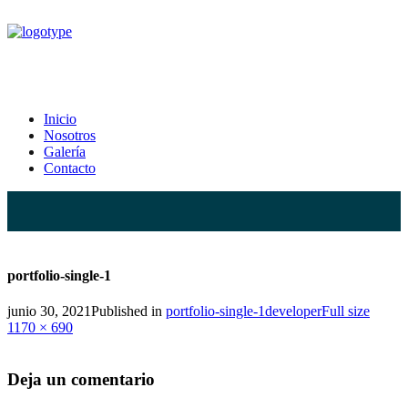
portfolio-single-1
Inicio
Nosotros
Home
portfolio-single-1
portfolio-single-1
Galería
Contacto
portfolio-single-1
Full
junio 30, 2021
Published in
portfolio-single-1
developer
Full size
size
1170 × 690
Deja un comentario