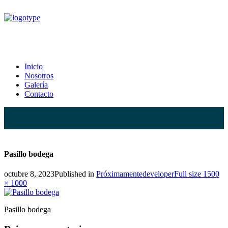
Pasillo bodega
Inicio
Nosotros
Home
Próximamente
Pasillo bodega
Galería
Contacto
Pasillo bodega
Full
octubre 8, 2023
Published in
Próximamente
developer
Full size 1500
size
× 1000
Pasillo bodega