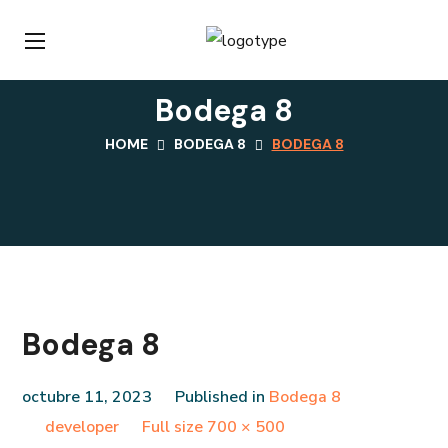
Bodega 8
HOME
BODEGA 8
BODEGA 8
Bodega 8
octubre 11, 2023
Published in
Bodega 8
Full
developer
Full size 700 × 500